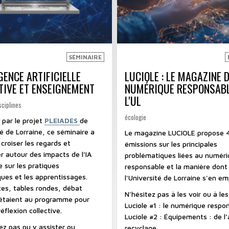
SÉMINAIRE
GENCE ARTIFICIELLE
LUCIOLE : LE MAGAZINE 
TIVE ET ENSEIGNEMENT
NUMÉRIQUE RESPONSABL
L'UL
sciplines
écologie
 par le projet
PLEIADES
de
té de Lorraine, ce séminaire a
Le magazine LUCIOLE propose 
croiser les regards et
émissions sur les principales
r autour des impacts de l’IA
problématiques liées au numér
 sur les pratiques
responsable et la manière dont
ues et les apprentissages.
l'Université de Lorraine s'en em
es, tables rondes, débat
N'hésitez pas à les voir ou à les
étaient au programme pour
Luciole #1 : le numérique respo
réflexion collective.
Luciole #2 : Équipements : de l
ez pas pu y assister ou
recyclage