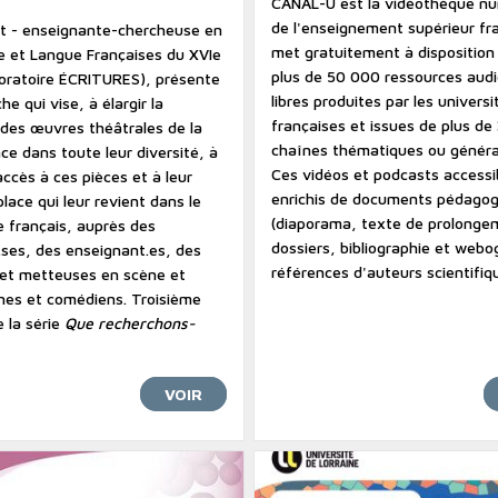
CANAL-U est la vidéothèque n
de l'enseignement supérieur fra
t - enseignante-chercheuse en
met gratuitement à disposition
re et Langue Françaises du XVIe
plus de 50 000 ressources audi
aboratoire ÉCRITURES), présente
libres produites par les universi
he qui vise, à élargir la
françaises et issues de plus de
 des œuvres théâtrales de la
chaînes thématiques ou général
e dans toute leur diversité, à
Ces vidéos et podcasts accessi
’accès à ces pièces et à leur
enrichis de documents pédagog
place qui leur revient dans le
(diaporama, texte de prolonge
e français, auprès des
dossiers, bibliographie et webo
.ses, des enseignant.es, des
références d'auteurs scientifiq
et metteuses en scène et
es et comédiens. Troisième
 la série
Que recherchons-
VOIR