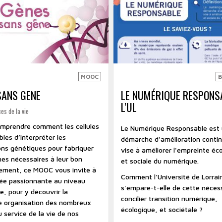
MOOC
SANS GENE
LE NUMÉRIQUE RESPONS
L'UL
es de la vie
omprendre comment les cellules
Le Numérique Responsable est
les d’interpréter les
démarche d'amélioration contin
ons génétiques pour fabriquer
vise à améliorer l'empreinte éc
nes nécessaires à leur bon
et sociale du numérique.
ement, ce MOOC vous invite à
Comment l'Université de Lorrai
ée passionnante au niveau
s'empare-t-elle de cette néces
e, pour y découvrir la
concilier transition numérique,
e organisation des nombreux
écologique, et sociétale ?
 service de la vie de nos