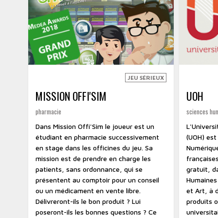
JEU SÉRIEUX
MISSION OFFI'SIM
UOH
pharmacie
sciences huma
Dans Mission Offi'Sim le joueur est un
L'Univers
étudiant en pharmacie successivement
(UOH) est 
en stage dans les officines du jeu. Sa
Numériqu
mission est de prendre en charge les
françaises
patients, sans ordonnance, qui se
gratuit, 
présentent au comptoir pour un conseil
Humaines 
ou un médicament en vente libre.
et Art, à
Délivreront-ils le bon produit ? Lui
produits 
poseront-ils les bonnes questions ? Ce
universitai