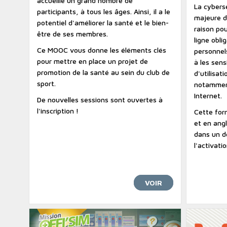
accueille un grand nombre de
La cybers
participants, à tous les âges. Ainsi, il a le
majeure de
potentiel d'améliorer la santé et le bien-
raison pou
être de ses membres.
ligne obli
Ce MOOC vous donne les éléments clés
personnels
pour mettre en place un projet de
à les sens
promotion de la santé au sein du club de
d'utilisat
sport.
notamment
Internet.
De nouvelles sessions sont ouvertes à
l'inscription !
Cette form
et en angl
dans un dé
l'activat
VOIR