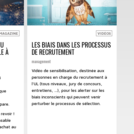
MAGAZINE
VIDÉOS
DU
LES BIAIS DANS LES PROCESSUS
E À
DE RECRUTEMENT
management
Vidéo de sensibilisation, destinée aux
personnes en charge du recrutement à
4
l'UL (tous niveaux, jury de concours,
entretiens, ...), pour les alerter sur les
ique
biais inconscients qui peuvent venir
perturber le processus de sélection.
pare.
 revoir !
nsable
’achat au