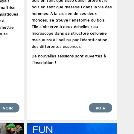
bois en tant que tissu dans l’arbre et le
glais
bois en tant que matériau dans la vie des
 maîtrise
hommes. A la croisée de ces deux
guistiques
mondes, se trouve l’anatomie du bois.
e à
Elle s'observe à deux échelles : au
s mettre
microscope dans sa structure cellulaire
oute
mais aussi à l'oeil nu par l'identification
.
des différentes essences.
De nouvelles sessions sont ouvertes à
l'inscription !
VOIR
VOIR