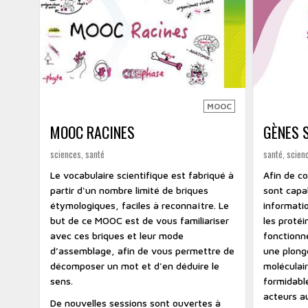
MOOC
MOOC RACINES
GÈNES 
sciences, santé
santé, scienc
Le vocabulaire scientifique est fabriqué à
Afin de c
partir d'un nombre limité de briques
sont capab
étymologiques, faciles à reconnaître. Le
informati
but de ce MOOC est de vous familiariser
les protéi
avec ces briques et leur mode
fonctionn
d’assemblage, afin de vous permettre de
une plong
décomposer un mot et d'en déduire le
moléculair
sens.
formidabl
acteurs au
De nouvelles sessions sont ouvertes à