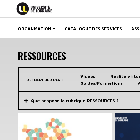
Aller
au
contenu
MAIN NAVIGATION
principal
ORGANISATION
CATALOGUE DES SERVICES
ASS
RESSOURCES
Vidéos
Réalité virtu
RECHERCHER PAR :
Guides/Formations
Que propose la rubrique RESSOURCES ?