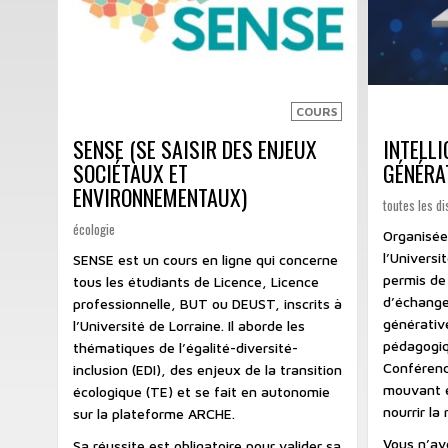
COURS
SENSE (SE SAISIR DES ENJEUX
INTELLI
SOCIÉTAUX ET
GÉNÉRA
ENVIRONNEMENTAUX)
toutes les di
écologie
Organisée
l’Universi
SENSE est un cours en ligne qui concerne
permis de 
tous les étudiants de Licence, Licence
d’échange
professionnelle, BUT ou DEUST, inscrits à
générative
l’Université de Lorraine. Il aborde les
pédagogiq
thématiques de l’égalité-diversité-
Conférenc
inclusion (EDI), des enjeux de la transition
mouvant 
écologique (TE) et se fait en autonomie
nourrir la 
sur la plateforme ARCHE.
Vous n’av
Sa réussite est obligatoire pour valider sa