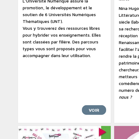
L’Université Numérique assure la
promotion, le développement et le
Nina Hugo
soutien de 6 Universités Numériques
Littératu
Thématiques (UNT).
siècle (l
Vous y trouverez des ressources libres
sa recherc
pour hybrider vos enseignements. Elles
réception
sont classées par filière. Des parcours
Renaissanc
types vous sont proposés pour vous
faciliter l
accompagner dans leur utilisation.
rendre la 
patrimoin
chercheur
metteurs 
comédienn
numéro de
nous ?
VOIR